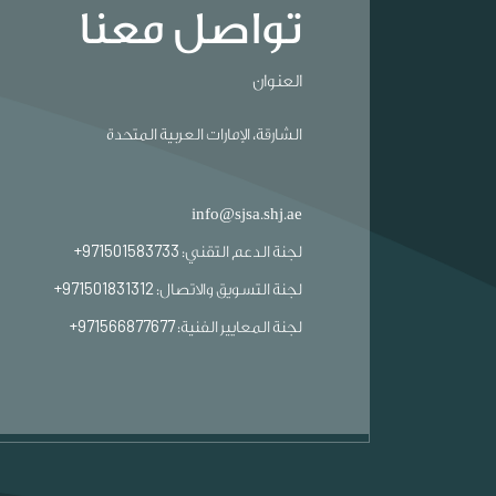
تواصل معنا
العنوان
الشارقة، الإمارات العربية المتحدة
info@sjsa.shj.ae
971501583733+
لجنة الدعم التقني:
971501831312+
لجنة التسويق والاتصال:
971566877677+
لجنة المعايير الفنية: