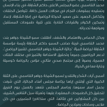
محمد القاسمي عضو المجلس الأعلى حاكم الشارقة، في بناء الإنسان
وتسليحه بمقومات النجاح في مجالات العمل كافة، تتواصل الحلقات
وتتكامل الجهود على صعيد الحركة الرياضية في إمارة الشارقة، لإعداد
وتمكين الكوادر والقيادات القادرة على تلبية طموحات المستقبل
ومواجهة تحدياته .
وبكل الحماس والاهتمام والشغف، أطلقت سمو الشيخة جواهر بنت
محمد القاسمي قرينة صاحب السمو حاكم الشارقة رئيسة مؤسسة
الشارقة لرياضة المرأة "جائزة الشيخة جواهر القاسمي للتميز الرياضي"،
لدعم الرياضيين جميعاً وتحقيق الاستدامة والتميز في مختلف الفئات
العمرية، وصولاً إلى مجتمع صحي مثالي، مؤمن بالرياضة كوسيلة
وغاية معا في الحياة.
أسمى آيات الشكر والتقدير لسمو الشيخة جواهر القاسمي على الثقة
الكبيرة التي أولتني إياها برئاسة مجلس أمناء الجائزة، التي شرفت
بحمل اسم سموها، وباسم المجلس نتعهد بالعمل بروح الفريق
لتحقيق كل الطموحات المعقودة عليها، وتهيئة سبل التنافس الشريف
بين كل المشاركين في فئاتها، التي ستكافئ المتميزين في كل
ملاعب وساحات وميادين الرياضة .