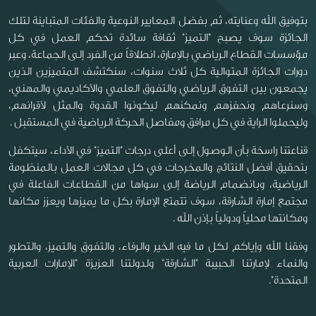
بتوفيق الله وعنايته، ثم بفضل المعايير النوعية والفئات المتباينة لتلك
الجائزة سوف يصبح "التميز" ثقافة سائدة تحكم العمل في كل
مؤسسات القطاع الرياضي بالإمارة، انطلاقاً من الفرد إلى الجماعة، وعبر
دورات الجائزة المتوالية كل ثلاث سنوات، سنكتشف المتميزين الذين
يجمعون بين التفوق الرياضي والتفوق العلمي والأكاديمي والمهني،
وسنرعاهم ونحفزهم ونمكنهم ليكونوا القدوة والمثل لأقرانهم،
وليحملوا الراية في كل مرافق ومفاصل الحركة الرياضية في المستقبل .
قناعتنا راسخة بأن الوصول إلى أعلى درجات "التميز" في الأداء، سيتكفل
بتحقيق أفضل النتائج والمخرجات في كل مجالات العمل بالمنظومة
الرياضية، وبانضمام الرياضة إلى سواها من القطاعات الفاعلة في
مجتمع إمارة الشارقة، سوف تتمتع الإمارة بكل ما يميزها ويعزز مكانها
ومكانتها محلياً ودولياً بإذن الله .
وفقنا الله وإياكم لكل ما فيه الخير والرفاء، والتفوق والتميز، والتطور
والنماء لإمارتنا الحبيبة "الشارقة" ولدولتنا العزيزة "الإمارات العربية
المتحدة".