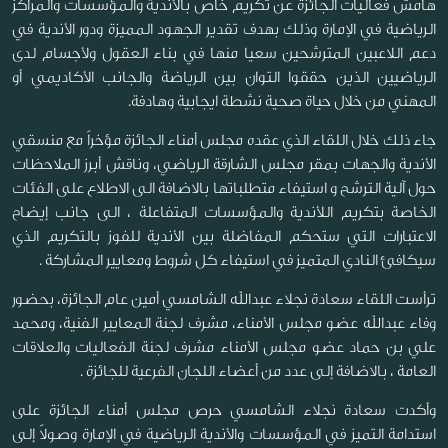
هامش فعاليات الجائزة عن تكريم خاص بالأندية والمؤسسات والمراكز
الرياضية في الإمارة وذلك بهدف تقدير الجهود المميزة ودور الأندية في
دعم اللاعبين المترشحين سعيا منها في بناء العقول ولأجسام لدى
الرياضيين الذين حققوا التوان بين الرياضة والجانب الأكاديمي أو
المهني من خلال حياة صحية نشطة ايجابية وهادفة.
جاء ذلك خلال اللقاء الذي عقده مجلس أمناء الجائزة مؤخراً مع منسقي
الأندية والجهات بمقر مجلس الشارقة الرياضي، وناقش أبرز الملاحظات
حول آلية الترشح و استيفاء متطلباتها بالاضافة الى الاطلاع على الفئات
الخاصة بتكريم اللأندية والمؤسسات المتفاعلة ، الى جانب إيضاح
الاعتبارات التي ستحكم المفاضلة بين الأندية للفوز بالتكريم الذي
سيكافئ النادي المتميز في استيفاء كل شروط ومعايير المشاركة .
ترأست اللقاء سعادة نجلاء عبدالله الشامسي أمين عام الجائزة، بحضور
وفاء عبدالله عضو مجلس الأمناء، مشرف لجنة المعايير الفنية، ومحمد
علي بن حماد عضو مجلس الأمناء مشرف لجنة الفعاليات والعلاقات
العامة ، بالاضافة إلى عدد من أعضاء اللجان الفرعية للجائزة .
وأكدت سعادة نجلاء الشامسي حرص مجلس أمناء الجائزة على
استدامة التميز في المؤسسات والأندية الرياضية في الإمارة وصولاً إلى