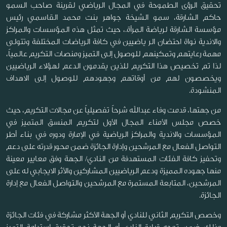
تحقيق الرؤى الطموحة في المجال الرياضي لقرينة صاحب السمو
حاكم الشارقة، سمو الشيخة جواهر بنت محمد القاسمي رئيس
مؤسسة الشارقة لرياضة المرأة.، حيث تمثل هذه المؤسسات والمراكز
والاندية نواة احتضان الر ياضيين في كافة الرياضات المختلفة وتتولى
مهمة رعايتهم وتمكينهم للوصول إلى التميز ومنصات التكريم عالمياً،
لذا تم تخصيص هذا التكريم للذين يقدمون الدعم لهؤلاء الرياضيين
ويخصصون لهم من أوقاتهم وجهودهم للوصول إلى الاهداف
المنشودة.
من جهتها، قدمت وفاء عبدالله شرحاً تفصيلياً عن مجالات التكريم، حيث
خصص مجلس الأمناء المجال الأول لتكريم المنسق المتميز في
المؤسسات والاندية والمراكز الرياضية في الإمارة ودوره في بناء أطر
التواصل الفعال مع المرشحين وإدارة الجائزة ضمن محور قدرته على دعم
وتحفيز كافة الفئات المستهدفة من النادي/ الجهة وفق معايير معينة
منها جهوده المميزة ودعم الرياضيين المشاركين والأثر الايجابي له على
المرشحين، المتابعة المستمرة مع المرشحين والتواصل الفعال مع إدارة
الجائزة.
وخصص التكريم الثاني للنادي أو الجهة الأكثر مشاركة في فئات الجائزة